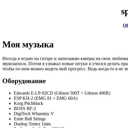
s
Об
Моя музыка
Иногда я играю на гитаре и записываю каверы на свои любимые 
звукозаписи. Потом я узнавал новые штуки и учился делать пра
чтобы по ним можно видеть мой прогресс. Ведь когда-то я не з
Оборудование
Edwards E-LP-92CD (Gibson 500T + Gibson 496R)
ESP KH-2 (EMG 81 + EMG 60A)
Korg Pitchblack
BOSS BF-2
DigiTech Whammy V
Ernie Ball Strings
Dunlop Tortex 1mm