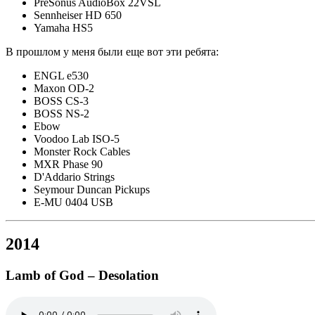
PreSonus AudioBox 22VSL
Sennheiser HD 650
Yamaha HS5
В прошлом у меня были еще вот эти ребята:
ENGL e530
Maxon OD-2
BOSS CS-3
BOSS NS-2
Ebow
Voodoo Lab ISO-5
Monster Rock Cables
MXR Phase 90
D'Addario Strings
Seymour Duncan Pickups
E-MU 0404 USB
2014
Lamb of God – Desolation